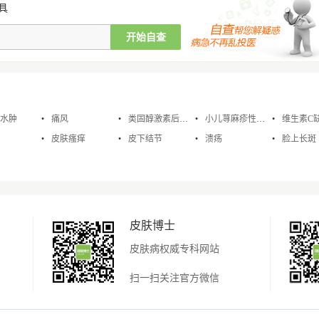
具
水肿
痛风
类固醇激素后脂膜炎
小儿荨麻疹性苔藓
维生素C
皮肤瘙痒
皮下结节
溃疡
脸上长斑
皮肤博士
皮肤病权威专科网站
扫一扫关注官方微信