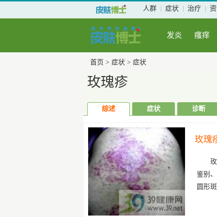
人群
症状
治疗
资
发炎
瘙痒
首页
>
症状
>
症状
玫瑰疹
综述
症状
诊断
玫瑰
玫
鉴别、
圆形斑