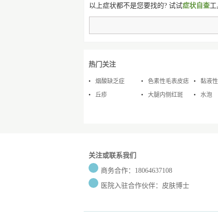
以上症状都不是您要找的? 试试
症状自查
工
热门关注
烟酸缺乏症
色素性毛表皮痣
黏液性
丘疹
大腿内侧红斑
水泡
关注或联系我们
商务合作：18064637108
医院入驻合作伙伴：皮肤博士