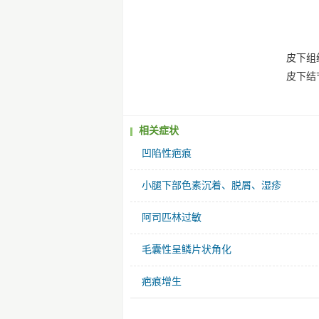
皮下组
皮下结
相关症状
凹陷性疤痕
小腿下部色素沉着、脱屑、湿疹
阿司匹林过敏
毛囊性呈鳞片状角化
疤痕增生