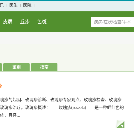
讯
医生
医院
皮屑
丘疹
色斑
鉴别
指南
疹
瑰疹的起因、玫瑰疹诊断、玫瑰疹专家观点、玫瑰疹检查、玫瑰疹
玫瑰疹治疗。玫瑰疹概述： 玫瑰疹(roseola) 是一种鲜红色的
疹，直径...