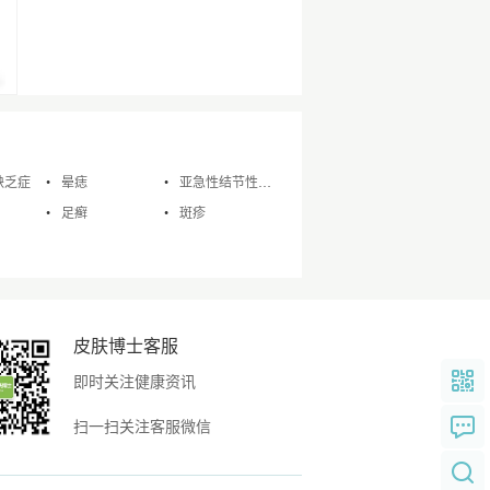
缺乏症
晕痣
亚急性结节性游走性脂膜炎
足癣
斑疹
皮肤博士客服
即时关注健康资讯
扫一扫关注客服微信