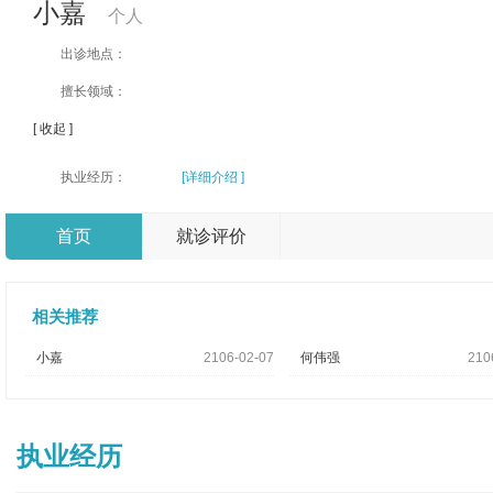
小嘉
个人
出诊地点：
擅长领域：
[ 收起 ]
执业经历：
[详细介绍 ]
首页
就诊评价
相关推荐
小嘉
2106-02-07
何伟强
210
执业经历