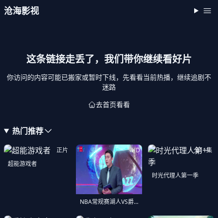
沧海影视
410
这条链接走丢了，我们带你继续看好片
你访问的内容可能已搬家或暂时下线，先看看当前热播，继续追剧不
迷路
去首页看看
热门推荐
正片
HD
全11集
超能游戏者
时光代理人第一季
NBA常规赛湖人VS爵士20240114