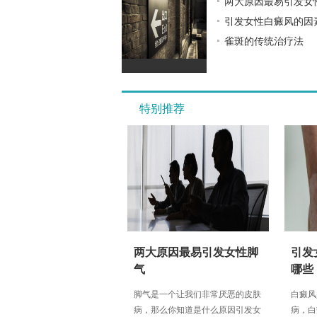
两大原因最易引发女
雀斑的传统治疗法
特别推荐
两大原因最易引发女性脚
引发
气
哪些
脚气是一个让我们非常厌恶的皮肤
白癜风
病，那么你知道是什么原因引发女
病，白