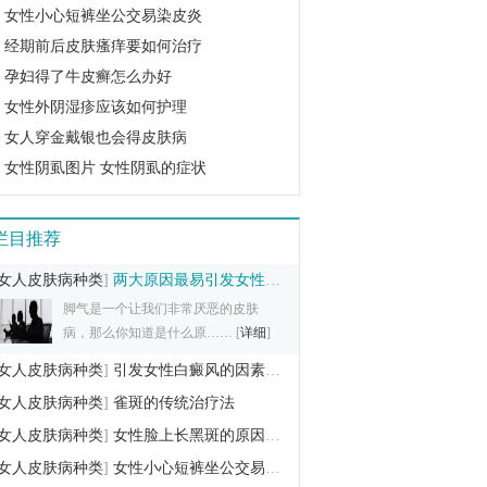
女性小心短裤坐公交易染皮炎
经期前后皮肤瘙痒要如何治疗
孕妇得了牛皮癣怎么办好
女性外阴湿疹应该如何护理
女人穿金戴银也会得皮肤病
女性阴虱图片 女性阴虱的症状
栏目推荐
女人皮肤病种类
]
两大原因最易引发女性脚气
脚气是一个让我们非常厌恶的皮肤
病，那么你知道是什么原……
[
详细
]
女人皮肤病种类
]
引发女性白癜风的因素有哪些
女人皮肤病种类
]
雀斑的传统治疗法
女人皮肤病种类
]
女性脸上长黑斑的原因是什么
女人皮肤病种类
]
女性小心短裤坐公交易染皮炎