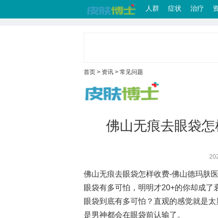
人群
症状
治疗
首页
>
资讯
>
常见问题
佛山无痕去眼袋怎
202
佛山无痕去眼袋怎样收费-佛山德玛肤
眼袋有多可怕，明明才20+的你却成了
眼袋到底有多可怕？直观的感觉就是太
是男神都会在眼袋前认输了。