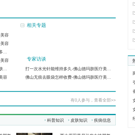
[
[
保存在桌面
放入收藏夹
[
相关专题
[
疗美容
[
疗美容
佛山哪里做水光针比较靠谱，做一次大概多少钱-德玛肤医疗美容
专家访谈
疗美容
佛山无痕祛眼袋哪一家技术比较好？德玛肤医疗美容
打一次水光针能维持多久-佛山德玛肤医疗美容
2020-10-2
两大原因最易引发女性脚气
美容
佛山无痕去眼袋怎样收费-佛山德玛肤医疗美容
2020-10-2
引发女性白癜风的因素有哪些
佛山哪里做水光针比较靠谱，做一次大概多少钱-德玛肤医疗美容
雀斑的传统治疗法
想知道佛山德玛肤的无痕祛眼袋一般要多少钱？
佛山打水光去哪个机构比较好-德玛肤医疗美容
2020-10-2
有
0
人参与，查看全部>>
女性脸上长黑斑的原因是什么
佛山祛眼袋和黑眼圈大概要多少钱？佛山德玛肤医疗美容
佛山无痕祛眼袋哪一家技术比较好？德玛肤医疗美容
202
女性小心短裤坐公交易染皮炎
急
佛山做无痕祛眼袋收费贵吗？德玛肤医疗美容
2020-10-10
经期前后皮肤瘙痒要如何治疗
佛山德玛肤的无痕祛眼袋技术怎么样？
2020-10-10
科普知识
皮肤知识
疾病信息
孕妇得了牛皮癣怎么办好
想知道佛山德玛肤的无痕祛眼袋一般要多少钱？
2020-10