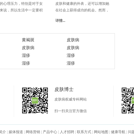
的心理压力，特别是对于女
皮肤和健康的外表，还可以增加她
来说，所以生活中一定要积
在社会上获得成功的机会。然而，
，那么引发女性白癜风的饮
令许多女性发愁的是，她们的脸上
详情...
些呢？
往往会让人意想不到地冒出一些雀
斑或黄褐斑。
黄褐斑
皮肤病
皮肤病
皮肤病
湿疹
湿疹
湿疹
湿疹
皮肤博士
皮肤病权威专科网站
扫一扫关注官方微信
简介
|
媒体报道
|
网络营销
|
产品中心
|
人才招聘
|
联系方式
|
网站地图
|
健康导航
|
问