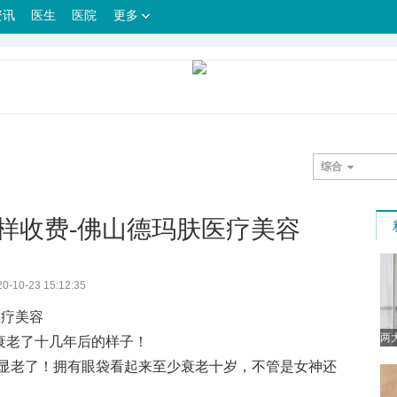
资讯
医生
医院
更多
综合
样收费-佛山德玛肤医疗美容
0-10-23 15:12:35
医疗美容
两
衰老了十几年后的样子！
显老了！拥有眼袋看起来至少衰老十岁，不管是女神还