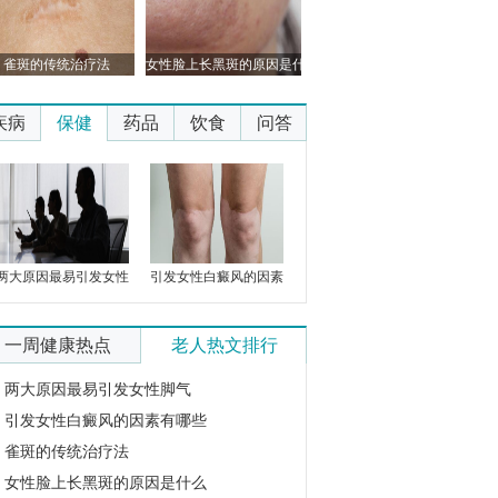
雀斑的传统治疗法
女性脸上长黑斑的原因是什么
雀斑的传统治疗法
女
疾病
保健
药品
饮食
问答
两大原因最易引发女性
引发女性白癜风的因素
两大原因最易引发女性
引
脚气
有哪些
脚气
一周健康热点
老人热文排行
两大原因最易引发女性脚气
引发女性白癜风的因素有哪些
雀斑的传统治疗法
女性脸上长黑斑的原因是什么