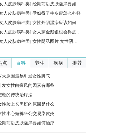
女人皮肤病种类
]
经期前后皮肤瘙痒要如何治疗
女人皮肤病种类
]
孕妇得了牛皮癣怎么办好
女人皮肤病种类
]
女性外阴湿疹应该如何护理
女人皮肤病种类
]
女人穿金戴银也会得皮肤病
女人皮肤病种类
]
女性阴虱图片 女性阴虱的症状
热点
百科
养生
疾病
推荐
3
两大原因最易引发女性脚气
两大原因最易引发女性脚
3
引发女性白癜风的因素有哪些
引发女性白癜风的因素有
2020-10-23
雀斑的传统治疗法
雀斑的传统治疗法
3
女性脸上长黑斑的原因是什么
女性脸上长黑斑的原因是
0-10-10
女性小心短裤坐公交易染皮炎
女性小心短裤坐公交易染
经期前后皮肤瘙痒要如何治疗
经期前后皮肤瘙痒要如何
孕妇得了牛皮癣怎么办好
孕妇得了牛皮癣怎么办好
-10